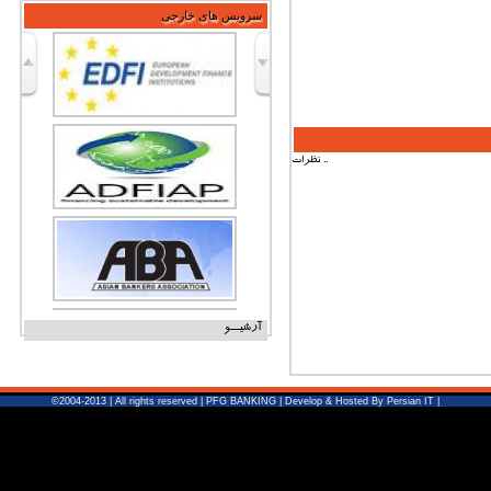
سرویس های خارجی
نظرات ..
آرشیــو
©2004-2013 | All rights reserved |
PFG BANKING
| Develop & Hosted By
Persian IT
|