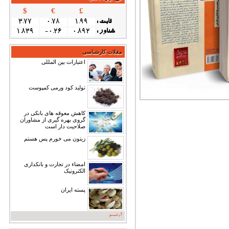
$
€
£
: ثابت
1.99
0.78
3.77
: شناور
0.892
-0.26
1.839
مقلات کارشناسی
اعتبارات بین المللی
تولید کود ورمی کمپوست
کاهش معوقه های بانکی در
گروی بهره گیری از مشاوران
صلاحیت دار است
زیتون می خورم پس هستم
امضاء در تجارت و بانکداری
الکترونیک
پسته ایران
آرشیــو